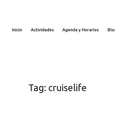
Inicio
YOGA Y MEDITACIÓN
Cecilia Costantini
Actividad
Inicio
Actividades
Agenda y Horarios
Blo
es
Agenda y
Horarios
Tag: cruiselife
Blog
Sobre mi