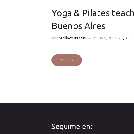
Yoga & Pilates teac
Buenos Aires
por
ceciliacostantini
21 junio, 2023
0
Ver más
Seguime en: