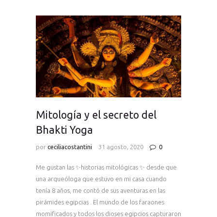
Mitología y el secreto del
Bhakti Yoga
por
ceciliacostantini
31 agosto, 2020
0
Me gustan las ✨historias mitológicas ✨ desde que
una arqueóloga que estuvo en mi casa cuando
tenía 8 años, me contó de sus aventuras en las
pirámides egipcias . El mundo de los faraones
momificados y todos los dioses egipcios capturaron