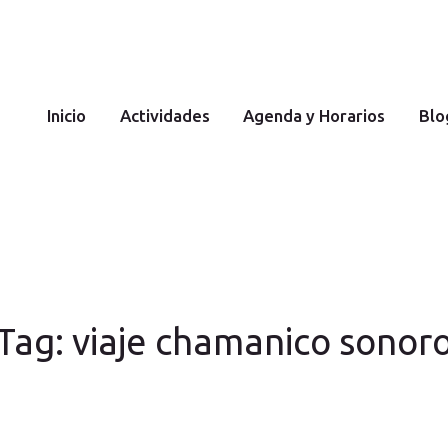
Inicio
YOGA Y MEDITACIÓN
Cecilia Costantini
Actividad
Inicio
Actividades
Agenda y Horarios
Blo
es
Agenda y
Horarios
Tag: viaje chamanico sonor
Blog
Sobre mi