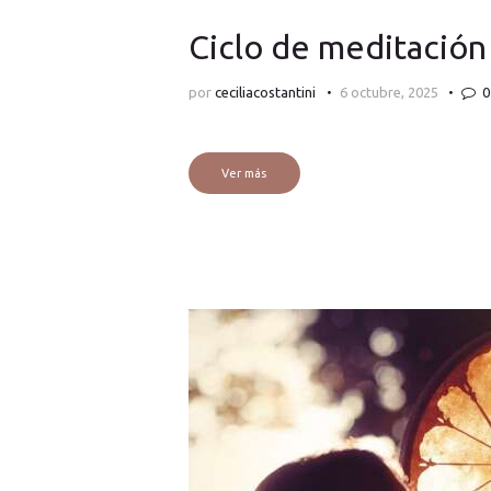
Ciclo de meditación
por
ceciliacostantini
6 octubre, 2025
0
Ver más