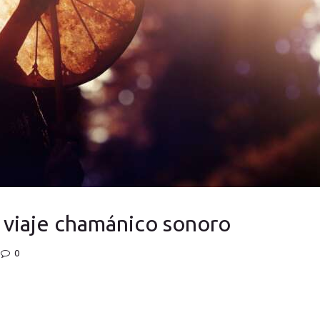
l viaje chamánico sonoro
0