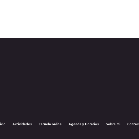
icio
Actividades
Escuela online
Agenda y Horarios
Sobre mi
Contac