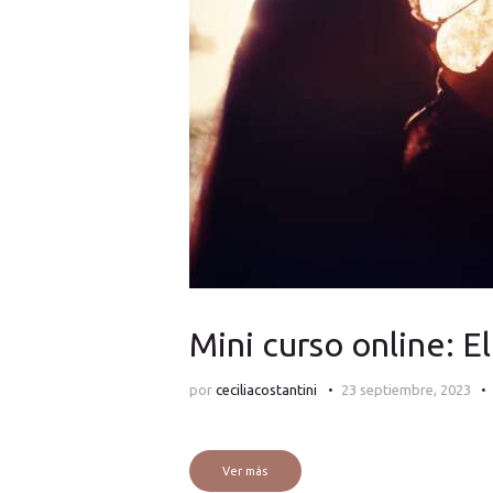
Mini curso online: E
por
ceciliacostantini
23 septiembre, 2023
Ver más