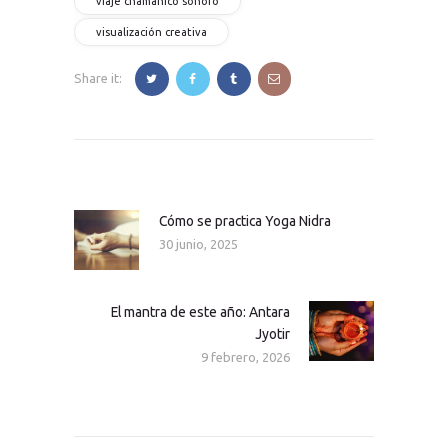
viaje chamanico sonoro
visualización creativa
Share it:
Navegación
de
entradas
Cómo se practica Yoga Nidra
Nota
30 junio, 2025
anterior
El mantra de este año: Antara
Siguiente
Jyotir
nota:
9 febrero, 2026