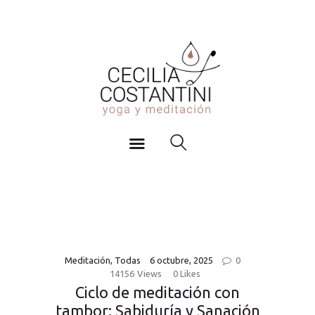
Inicio
YOGA Y MEDITACIÓN
Actividades
Cecilia Costantini
Agenda y Horarios
Blog
Sobre mi
Contacto
Meditación
,
Todas
6 octubre, 2025
0
14156
Views
0
Likes
Ciclo de meditación con
tambor: Sabiduría y Sanación