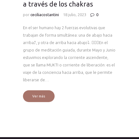
a través de los chakras
por
ceciliacostantini
18 julio, 2023
0
En el ser humano hay 2 fuerzas evolutivas que
trabajan de forma simultánea: una de abajo hacia
arriba⤴️, y otra de arriba hacia abajo⤵️. 🧘🏻‍♀️En el
grupo de meditación guiada, durante Mayo y Junio
estuvimos explorando la corriente ascendente,
que se llama MUKTI o corriente de liberación: es el
viaje de la conciencia hacia arriba, que le permite
liberarse de…
Ver más