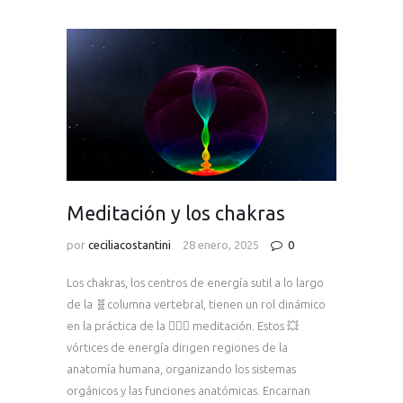
Meditación y los chakras
por
ceciliacostantini
28 enero, 2025
0
Los chakras, los centros de energía sutil a lo largo
de la 🧬columna vertebral, tienen un rol dinámico
en la práctica de la 🧘🏻‍♀️ meditación. Estos 💥
vórtices de energía dirigen regiones de la
anatomía humana, organizando los sistemas
orgánicos y las funciones anatómicas. Encarnan