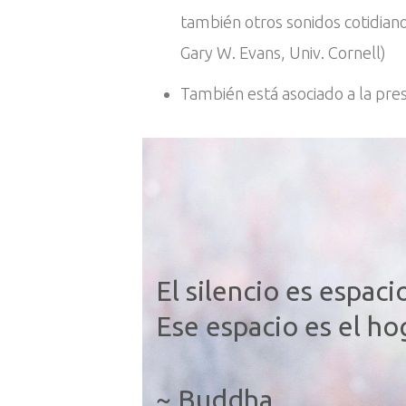
también otros sonidos cotidiano
Gary W. Evans, Univ. Cornell)
También está asociado a la pres
El silencio es espaci
Ese espacio es el ho
~ Buddha