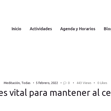
Inicio
YOGA Y MEDITACIÓN
Cecilia Costantini
Actividad
Inicio
Actividades
Agenda y Horarios
Blo
es
Agenda y
Horarios
Meditación
,
Todas
5 febrero, 2022
0
443
Views
0
Likes
Blog
 es vital para mantener al 
Sobre mi