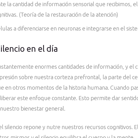
 la cantidad de información sensorial que recibimos, e
itivas. (Teoría de la restauración de la atención)
élulas a diferenciarse en neuronas e integrarse en el sist
encio en el día
onstantemente enormes cantidades de información, y el
esión sobre nuestra corteza prefrontal, la parte del 
ue en otros momentos de la historia humana. Cuando pas
liberar este enfoque constante. Esto permite dar sentido
 nuestro bienestar general.
l silencio repone y nutre nuestros recursos cognitivos. El 
 mismos y el silencio equilibra el cuerpo y la mente.