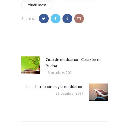
mindfulness
Share it:
Navegación
de
entradas
Ciclo de meditación: Corazón de
Nota
Budha
anterior
13 octubre, 2021
Las distracciones y la meditación
Siguiente
25 octubre, 2021
nota: