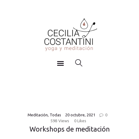
Inicio
YOGA Y MEDITACIÓN
Actividades
Cecilia Costantini
Agenda y Horarios
Blog
Sobre mi
Contacto
Meditación
,
Todas
20 octubre, 2021
0
598
Views
0
Likes
Workshops de meditación